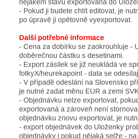
nějakém stavu exportovaná do Ulože
- Pokud ji budete chtít editovat, je nu
po úpravě ji opětovně vyexportovat.
Další potřebné informace
- Cena za dobírku se zaokrouhluje -
doběrečnou částku s desetinami.
- Export zásilek se již neukládá ve s
fotkyX/heurekapoint - data se odesílaj
- V případě odeslání na Slovensko p
je nutné zadat měnu EUR a zemi SVK
- Objednávku nelze exportovat, poku
exportovaná a zároveň není stornovan
objednávku znovu exportovat, je nutné
- export objednávek do Uloženky pr
objednávky i pokud nějaká selže - na