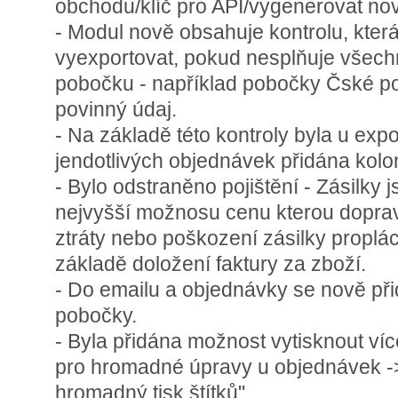
obchodu/klíč pro API/vygenerovat nov
- Modul nově obsahuje kontrolu, kter
vyexportovat, pokud nesplňuje všech
pobočku - například pobočky Čské po
povinný údaj.
- Na základě této kontroly byla u exp
jendotlivých objednávek přidána kolo
- Bylo odstraněno pojištění - Zásilky 
nejvyšší možnosu cenu kterou dopra
ztráty nebo poškození zásilky proplá
základě doložení faktury za zboží.
- Do emailu a objednávky se nově při
pobočky.
- Byla přidána možnost vytisknout víc
pro hromadné úpravy u objednávek ->
hromadný tisk štítků".